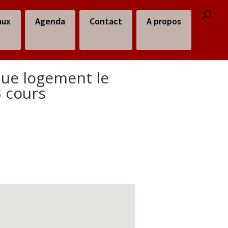
aux
Agenda
Contact
A propos
que logement le
3 cours