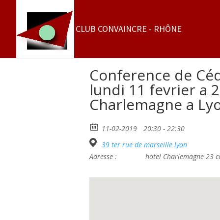
Conference de Cédr
lundi 11 fevrier a 
Charlemagne a Ly
11-02-2019
20:30 - 22:30
39 ter rue de marseille lyon
Adresse :
hotel Charlemagne 23 c