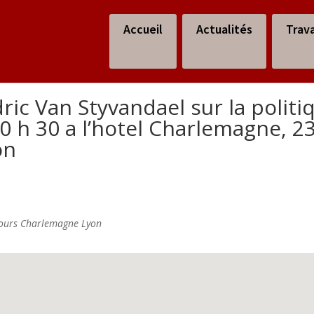
Accueil
Actualités
Trav
ic Van Styvandael sur la politi
20 h 30 a l’hotel Charlemagne, 2
on
ours Charlemagne Lyon