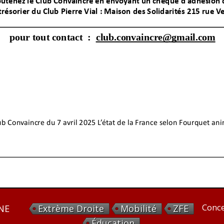
Conce
ONE
Extrème Droite
Mobilité
ZFE
Éducation